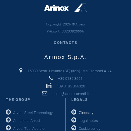
Copyright 2026 © Arvedi
VAT.no IT 00203820998
CONTACTS
Arinox S.p.A.
16039 Sestri Levante (GE) (Italy) - via Gramsci 41/A
+39 0185 3661
+39 0185 366320
sales@arinox.arvedi.it
THE GROUP
LEGALS
Arvedi Steel Technology
Glossary
Acciaieria Arvedi
Legal notes
Arvedi Tubi Acciaio
Cookie policy