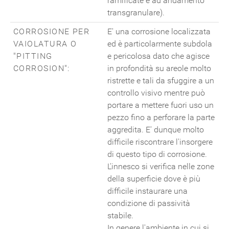
ramificate e ad andamento
transgranulare).
CORROSIONE PER
E' una corrosione localizzata
VAIOLATURA O
ed è particolarmente subdola
"PITTING
e pericolosa dato che agisce
CORROSION":
in profondità su areole molto
ristrette e tali da sfuggire a un
controllo visivo mentre può
portare a mettere fuori uso un
pezzo fino a perforare la parte
aggredita. E' dunque molto
difficile riscontrare l'insorgere
di questo tipo di corrosione.
L'innesco si verifica nelle zone
della superficie dove è più
difficile instaurare una
condizione di passività
stabile.
In genere l'ambiente in cui si