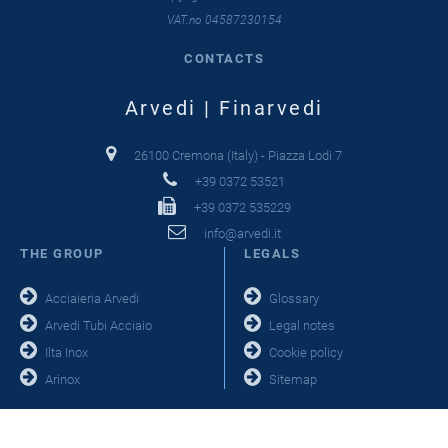
VAT.no 04587230154
CONTACTS
Arvedi | Finarvedi
26100 Cremona (Italy) - Piazza Lodi 7
+39 0372 53521
+39 0372 535229
info@arvedi.it
THE GROUP
LEGALS
Acciaieria Arvedi
Glossary
Arvedi Tubi Acciaio
Legal notes
Ilta Inox
Cookie policy
Arinox
Sitemap