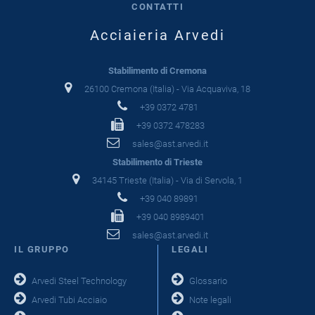
CONTATTI
Acciaieria Arvedi
Stabilimento di Cremona
26100 Cremona (Italia) - Via Acquaviva, 18
+39 0372 4781
+39 0372 478283
sales@ast.arvedi.it
Stabilimento di Trieste
34145 Trieste (Italia) - Via di Servola, 1
+39 040 89891
+39 040 8989401
sales@ast.arvedi.it
IL GRUPPO
LEGALI
Arvedi Steel Technology
Glossario
Arvedi Tubi Acciaio
Note legali