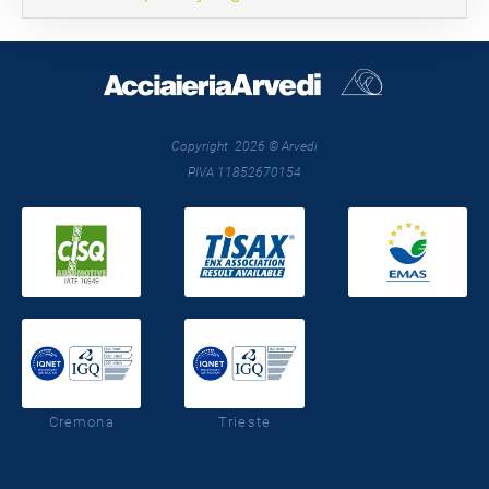
Copyright 2026 © Arvedi
PIVA 11852670154
Cremona
Trieste