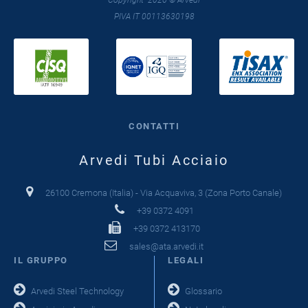
Copyright 2026 © Arvedi
PIVA IT 00113630198
CONTATTI
Arvedi Tubi Acciaio
26100 Cremona (Italia) - Via Acquaviva, 3 (Zona Porto Canale)
+39 0372 4091
+39 0372 413170
sales@ata.arvedi.it
IL GRUPPO
LEGALI
Arvedi Steel Technology
Glossario