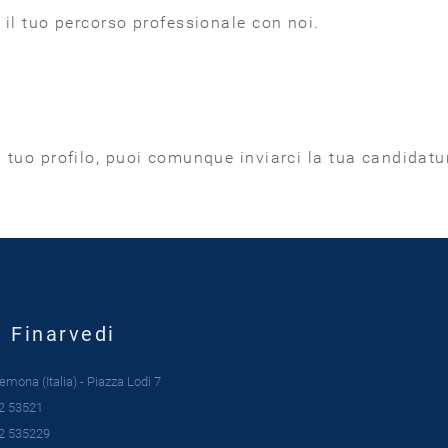
i il tuo percorso professionale con noi.
il tuo profilo, puoi comunque inviarci la tua candidat
| Finarvedi
mona (Italia) - Piazza Lodi 7
2 53521
2 535229