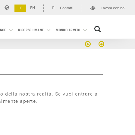
EN
IT
Contatti
Lavora con noi
Search
NCE
RISORSE UMANE
MONDO ARVEDI
 della nostra realtà. Se vuoi entrare a
almente aperte.