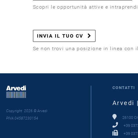
Scopri le opportunità attive e intraprend
INVIA IL TUO CV
Se non trovi una posizione in linea con 
CONTATTI
Arvedi 
Copyright 2026 © Arvedi
26100 Cre
PIVA 04587230154
+39 037
+39 037