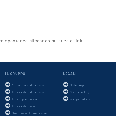
ura spontanea cliccando su questo link.
IL GRUPPO
LEGALI
Acciai piani al carbonio
Note Legali
Tubi saldati al carbonio
Cookie Policy
Tubi di precisione
Mappa del sito
Tubi saldati inox
Nastri inox di precisione