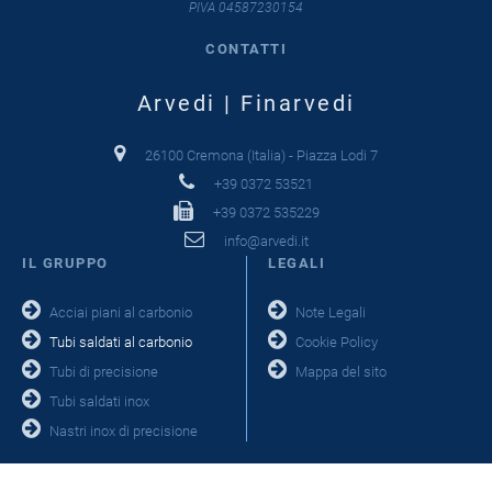
PIVA 04587230154
CONTATTI
Arvedi | Finarvedi
26100 Cremona (Italia) - Piazza Lodi 7
+39 0372 53521
+39 0372 535229
info@arvedi.it
IL GRUPPO
LEGALI
Acciai piani al carbonio
Note Legali
Tubi saldati al carbonio
Cookie Policy
Tubi di precisione
Mappa del sito
Tubi saldati inox
Nastri inox di precisione