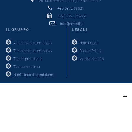
26100 Cremona (Italia) - Piazza Lodi 7
+39 0372 53521
+39 0372 535229
info@arvedi.it
IL GRUPPO
LEGALI
Acciai piani al carbonio
Note Legali
Tubi saldati al carbonio
Cookie Policy
Tubi di precisione
Mappa del sito
Tubi saldati inox
Nastri inox di precisione