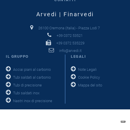
Arvedi | Finarvedi
26100 Cremona (Italia) - Piazza Lodi 7
+39 0372 53521
+39 0372 535229
info@arvedi.it
IL GRUPPO
LEGALI
Acciai piani al carbonio
Note Legali
Tubi saldati al carbonio
Cookie Policy
Tubi di precisione
Mappa del sito
Tubi saldati inox
Nastri inox di precisione