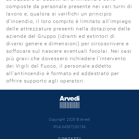
composte da personale presente nei vari turni di
lavoro e, qualora si verifichi un principio
d’incendio, il loro compito è limitato all’impiego
delle attrezzature presenti nella dotazione delle
aziende del Gruppo (idranti ed estintori di
diversi genere e dimensioni) per circoscrivere e
soffocare sul nascere eventuali focolai. Nei casi
più gravi che dovessero richiedere l’intervento
dei Vigili del Fuoco, il personale addetto
all’antincendio è formato ed addestrato per
offrire supporto agli operatori.
Copyright 2026 © Arvedi
PIVA 04587230154
CONTATTI