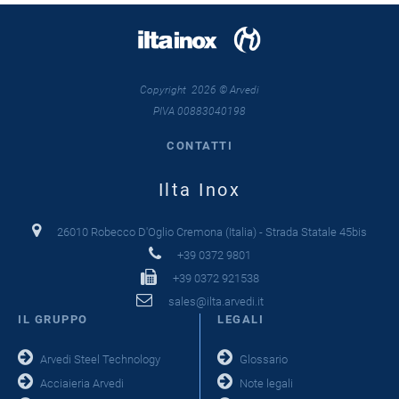
Copyright 2026 © Arvedi
PIVA 00883040198
CONTATTI
Ilta Inox
26010 Robecco D'Oglio Cremona (Italia) - Strada Statale 45bis
+39 0372 9801
+39 0372 921538
sales@ilta.arvedi.it
IL GRUPPO
LEGALI
Arvedi Steel Technology
Glossario
Acciaieria Arvedi
Note legali